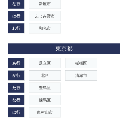
な行
新座市
は行
ふじみ野市
わ行
和光市
東京都
あ行
足立区
板橋区
か行
北区
清瀬市
た行
豊島区
な行
練馬区
は行
東村山市