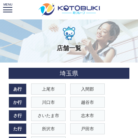
店舗一覧
埼玉県
あ行
上尾市
入間郡
か行
川口市
越谷市
さ行
さいたま市
志木市
た行
所沢市
戸田市