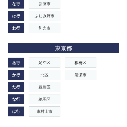
な行
新座市
は行
ふじみ野市
わ行
和光市
東京都
あ行
足立区
板橋区
か行
北区
清瀬市
た行
豊島区
な行
練馬区
は行
東村山市